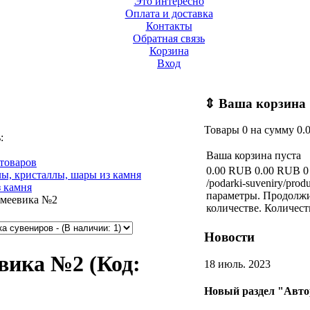
Это интересно
Оплата и доставка
Контакты
Обратная связь
Корзина
Вход
⇕
Ваша корзина
Товары
0
на сумму
0.
ь:
Ваша корзина пуста
 товаров
0.00 RUB
0.00 RUB
0
ы, кристаллы, шары из камня
/podarki-suveniry/prod
 камня
параметры. Продолжи
змеевика №2
количестве.
Количест
Новости
евика №2
(Код:
18 июль. 2023
Новый раздел "Авто