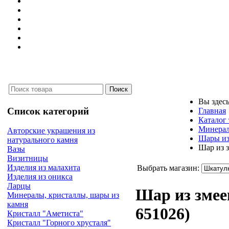
Вы здес
Список категорий
Главная
Каталог
Минерал
Авторские украшения из
Шары из
натурального камня
Шар из 
Вазы
Визитницы
Изделия из малахита
Выбрать магазин:
Изделия из оникса
Ларцы
Шар из зме
Минералы, кристаллы, шары из
камня
651026
)
Кристалл "Аметиста"
Кристалл "Горного хрусталя"