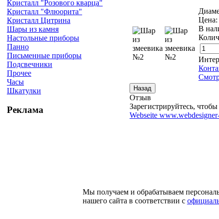
Кристалл "Розового кварца"
Диаме
Кристалл "Флюорита"
Цена
Кристалл Цитрина
В нал
Шары из камня
Колич
Настольные приборы
Панно
Письменные приборы
Интер
Подсвечники
Конта
Прочее
Смотр
Часы
Шкатулки
Отзыв
Зарегистрируйтесь, чтобы 
Реклама
Webseite www.webdesigner-
Мы получаем и обрабатываем персонал
нашего сайта в соответствии с
официаль