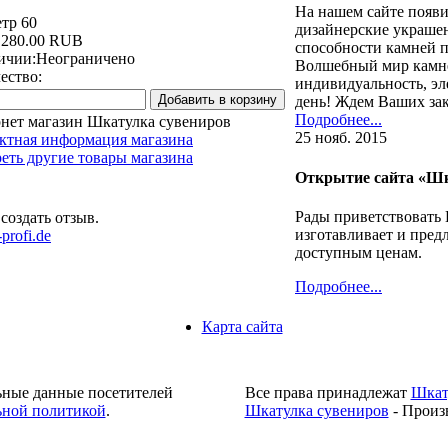
На нашем сайте появ
тр 60
дизайнерские украшен
:
280.00 RUB
способности камней п
ичии:
Неограничено
Волшебный мир камне
ество:
индивидуальность, эл
день! Ждем Ваших зак
Подробнее...
нет магазин Шкатулка сувениров
25 нояб. 2015
ктная информация магазина
еть другие товары магазина
Открытие сайта «Шк
Рады приветствовать 
создать отзыв.
изготавливает и пред
profi.de
доступным ценам.
Подробнее...
Карта сайта
ьные данные посетителей
Все права принадлежат
Шкат
ной политикой
.
Шкатулка сувениров
- Произ