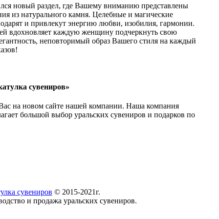
ился новый раздел, где Вашему вниманию представлены
ия из натурального камня. Целебные и магические
одарят и привлекут энергию любви, изобилия, гармонии.
й вдохновляет каждую женщину подчеркнуть свою
егантность, неповторимый образ Вашего стиля на каждый
азов!
атулка сувениров»
Вас на новом сайте нашей компании. Наша компания
лагает большой выбор уральских сувениров и подарков по
улка сувениров
© 2015-2021г.
водство и продажа уральских сувениров.