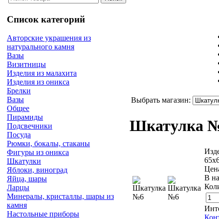
Список категорий
Авторские украшения из
натурального камня
Вазы
Визитницы
Изделия из малахита
Изделия из оникса
Брелки
Вазы
Выбрать магазин:
Общее
Пирамиды
Шкатулка 
Подсвечники
Посуда
Рюмки, бокалы, стаканы
Изде
Фигуры из оникса
65х
Шкатулки
Цен
Яблоки, виноград
В н
Яйца, шары
Кол
Ларцы
Минералы, кристаллы, шары из
камня
Инт
Настольные приборы
Кон