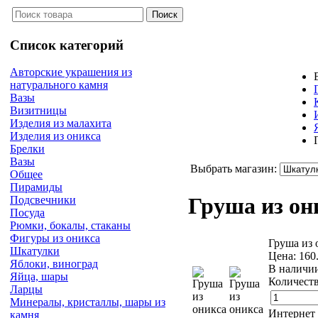
Список категорий
Авторские украшения из
натурального камня
Вазы
Визитницы
Изделия из малахита
Изделия из оникса
Брелки
Вазы
Выбрать магазин:
Общее
Пирамиды
Груша из он
Подсвечники
Посуда
Рюмки, бокалы, стаканы
Фигуры из оникса
Груша из 
Шкатулки
Цена:
160
Яблоки, виноград
В наличи
Яйца, шары
Количеств
Ларцы
Минералы, кристаллы, шары из
Интернет
камня