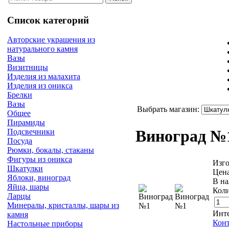
Список категорий
Авторские украшения из
натурального камня
Вазы
Визитницы
Изделия из малахита
Изделия из оникса
Брелки
Вазы
Выбрать магазин:
Общее
Пирамиды
Виноград 
Подсвечники
Посуда
Рюмки, бокалы, стаканы
Фигуры из оникса
Изго
Шкатулки
Цен
Яблоки, виноград
В на
Яйца, шары
Коли
Ларцы
Минералы, кристаллы, шары из
Инте
камня
Конт
Настольные приборы