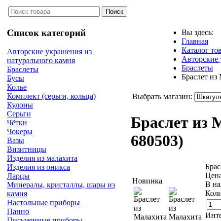
Список категорий
Вы здесь:
Главная
Каталог то
Авторские украшения из
Авторские 
натурального камня
Браслеты
Браслеты
Браслет из
Бусы
Колье
Комплект (серьги, кольца)
Выбрать магазин:
Кулоны
Серьги
Браслет из
Чётки
Чокеры
680503
)
Вазы
Визитницы
Изделия из малахита
Брас
Изделия из оникса
Цен
Ларцы
Новинка
В на
Минералы, кристаллы, шары из
Коли
камня
Настольные приборы
Панно
Инте
Письменные приборы