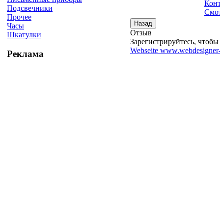
Конт
Подсвечники
Смот
Прочее
Часы
Отзыв
Шкатулки
Зарегистрируйтесь, чтобы 
Webseite www.webdesigner-
Реклама