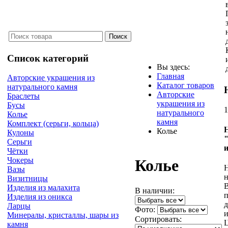
Список категорий
Вы здесь:
Главная
Авторские украшения из
Каталог товаров
натурального камня
Авторские
Браслеты
украшения из
Бусы
1
натурального
Колье
камня
Комплект (серьги, кольца)
Колье
Кулоны
Серьги
Чётки
Чокеры
Колье
Н
Вазы
н
Визитницы
Изделия из малахита
В наличии:
п
Изделия из оникса
д
Ларцы
Фото:
и
Минералы, кристаллы, шары из
Сортировать:
Ц
камня