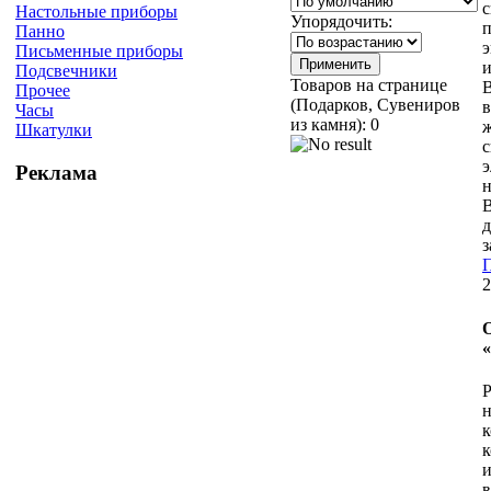
с
Настольные приборы
Упорядочить:
п
Панно
э
Письменные приборы
и
Подсвечники
Товаров на странице
Прочее
(Подарков, Сувениров
в
Часы
из камня):
0
Шкатулки
с
э
Реклама
н
В
з
П
2
Р
н
к
и
в