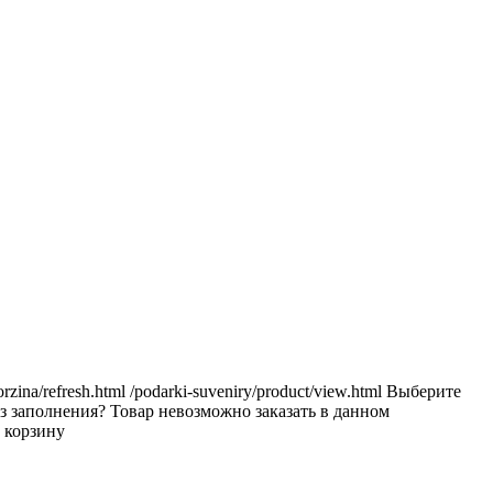
orzina/refresh.html
/podarki-suveniry/product/view.html
Выберите
з заполнения?
Товар невозможно заказать в данном
 корзину