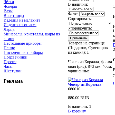
Чётки
В наличии:
1
Чокеры
Вазы
Фото:
Визитницы
Сортировать:
Изделия из малахита
Изделия из оникса
Н
Упорядочить:
Ларцы
Ц
Минералы, кристаллы, шары из
к
камня
н
Товаров на странице
Настольные приборы
П
(Подарков, Сувениров
Панно
2
из камня):
1
Письменные приборы
Подсвечники
Чокер из Коралла, форма
Прочее
овал (рис), 8×3 мм, 40см,
Часы
Р
удлинённые
Шкатулки
у
Реклама
П
Чокер из Коралла
680010
880.00 RUB
В наличии:
1
В корзину