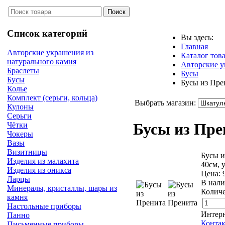
Список категорий
Вы здесь:
Главная
Авторские украшения из
Каталог тов
натурального камня
Авторские у
Браслеты
Бусы
Бусы
Бусы из Пре
Колье
Комплект (серьги, кольца)
Выбрать магазин:
Кулоны
Серьги
Бусы из Пр
Чётки
Чокеры
Вазы
Визитницы
Бусы и
Изделия из малахита
40см, 
Изделия из оникса
Цена:
Ларцы
В нали
Минералы, кристаллы, шары из
Количе
камня
Настольные приборы
Интерн
Панно
Контак
Письменные приборы