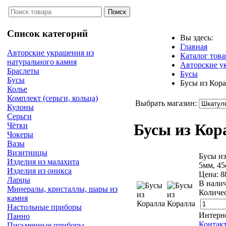
Список категорий
Вы здесь:
Главная
Авторские украшения из
Каталог това
натурального камня
Авторские у
Браслеты
Бусы
Бусы
Бусы из Кор
Колье
Комплект (серьги, кольца)
Выбрать магазин:
Кулоны
Серьги
Бусы из Ко
Чётки
Чокеры
Вазы
Визитницы
Бусы из
Изделия из малахита
5мм, 45
Изделия из оникса
Цена:
8
Ларцы
В нали
Минералы, кристаллы, шары из
Количес
камня
Настольные приборы
Интерн
Панно
Контак
Письменные приборы