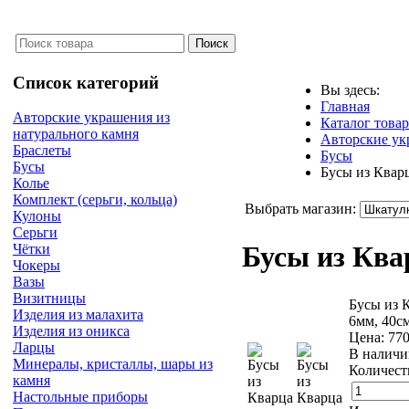
Список категорий
Вы здесь:
Главная
Авторские украшения из
Каталог това
натурального камня
Авторские ук
Браслеты
Бусы
Бусы
Бусы из Квар
Колье
Комплект (серьги, кольца)
Выбрать магазин:
Кулоны
Серьги
Бусы из Кв
Чётки
Чокеры
Вазы
Визитницы
Бусы из 
Изделия из малахита
6мм, 40с
Изделия из оникса
Цена:
77
Ларцы
В наличи
Минералы, кристаллы, шары из
Количест
камня
Настольные приборы