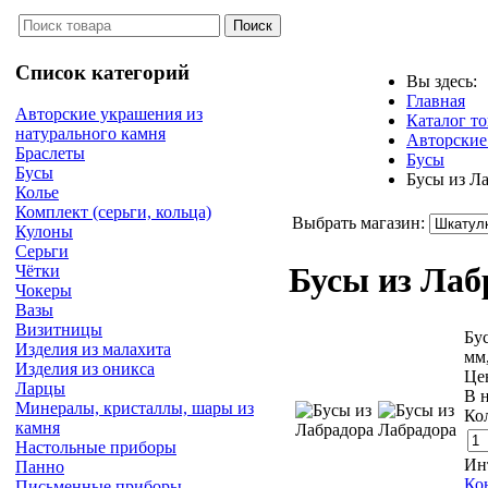
Список категорий
Вы здесь:
Главная
Авторские украшения из
Каталог т
натурального камня
Авторские
Браслеты
Бусы
Бусы
Бусы из Л
Колье
Комплект (серьги, кольца)
Выбрать магазин:
Кулоны
Серьги
Бусы из Ла
Чётки
Чокеры
Вазы
Визитницы
Бус
Изделия из малахита
мм
Изделия из оникса
Це
Ларцы
В 
Минералы, кристаллы, шары из
Ко
камня
Настольные приборы
Ин
Панно
Ко
Письменные приборы