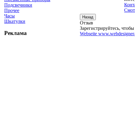
Конт
Подсвечники
Смот
Прочее
Часы
Шкатулки
Отзыв
Зарегистрируйтесь, чтобы 
Реклама
Webseite www.webdesigner-