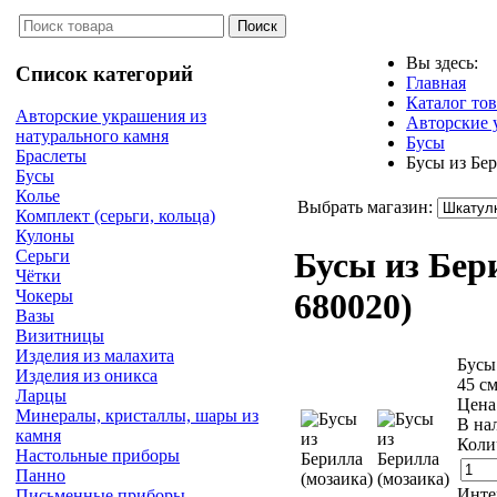
Вы здесь:
Список категорий
Главная
Каталог то
Авторские украшения из
Авторские 
натурального камня
Бусы
Браслеты
Бусы из Бер
Бусы
Колье
Выбрать магазин:
Комплект (серьги, кольца)
Кулоны
Бусы из Бер
Серьги
Чётки
Чокеры
680020
)
Вазы
Визитницы
Изделия из малахита
Бусы
Изделия из оникса
45 с
Ларцы
Цена
Минералы, кристаллы, шары из
В на
камня
Коли
Настольные приборы
Панно
Инте
Письменные приборы