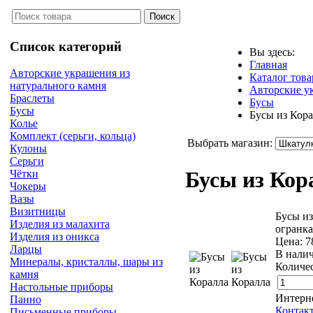
Список категорий
Вы здесь:
Главная
Авторские украшения из
Каталог това
натурального камня
Авторские у
Браслеты
Бусы
Бусы
Бусы из Кор
Колье
Комплект (серьги, кольца)
Выбрать магазин:
Кулоны
Серьги
Бусы из Ко
Чётки
Чокеры
Вазы
Визитницы
Бусы из
Изделия из малахита
огранка
Изделия из оникса
Цена:
7
Ларцы
В нали
Минералы, кристаллы, шары из
Количес
камня
Настольные приборы
Интерн
Панно
Контак
Письменные приборы