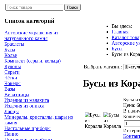
Список категорий
Вы здесь:
Главная
Авторские украшения из
Каталог това
натурального камня
Авторские у
Браслеты
Бусы
Бусы
Бусы из Кор
Колье
Комплект (серьги, кольца)
Кулоны
Выбрать магазин:
Серьги
Чётки
Бусы из Ко
Чокеры
Вазы
Визитницы
Бусы из
Изделия из малахита
Цена:
6
Изделия из оникса
В нали
Ларцы
Количес
Минералы, кристаллы, шары из
камня
Настольные приборы
Интерн
Панно
Контак
Письменные приборы