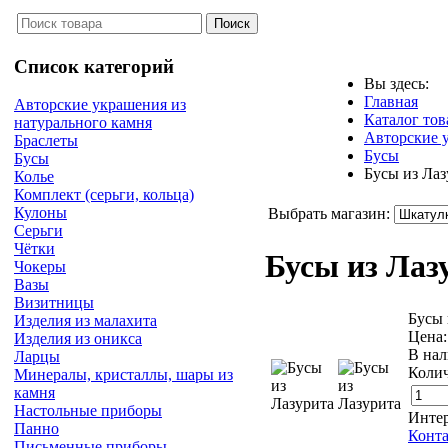
Список категорий
Вы здесь:
Главная
Авторские украшения из
Каталог тов
натурального камня
Авторские 
Браслеты
Бусы
Бусы
Бусы из Лаз
Колье
Комплект (серьги, кольца)
Кулоны
Выбрать магазин:
Серьги
Чётки
Бусы из Лаз
Чокеры
Вазы
Визитницы
Бусы 
Изделия из малахита
Цена
Изделия из оникса
В нал
Ларцы
Колич
Минералы, кристаллы, шары из
камня
Настольные приборы
Интер
Панно
Конта
Письменные приборы