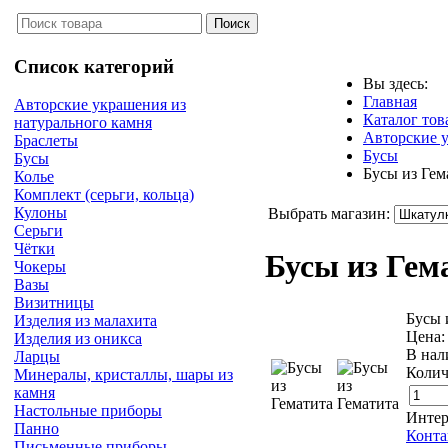
Список категорий
Вы здесь:
Главная
Авторские украшения из
Каталог тов
натурального камня
Авторские у
Браслеты
Бусы
Бусы
Бусы из Гем
Колье
Комплект (серьги, кольца)
Кулоны
Выбрать магазин:
Серьги
Чётки
Бусы из Гем
Чокеры
Вазы
Визитницы
Бусы 
Изделия из малахита
Цена
Изделия из оникса
В нал
Ларцы
Колич
Минералы, кристаллы, шары из
камня
Настольные приборы
Интер
Панно
Конта
Письменные приборы