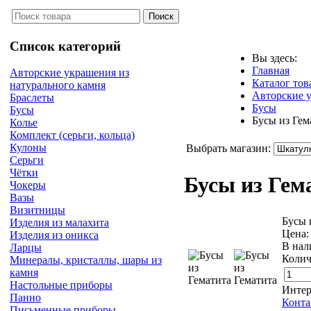
Список категорий
Вы здесь:
Главная
Авторские украшения из
Каталог тов
натурального камня
Авторские у
Браслеты
Бусы
Бусы
Бусы из Гем
Колье
Комплект (серьги, кольца)
Кулоны
Выбрать магазин:
Серьги
Чётки
Бусы из Гем
Чокеры
Вазы
Визитницы
Бусы 
Изделия из малахита
Цена
Изделия из оникса
В нал
Ларцы
Колич
Минералы, кристаллы, шары из
камня
Настольные приборы
Интер
Панно
Конта
Письменные приборы