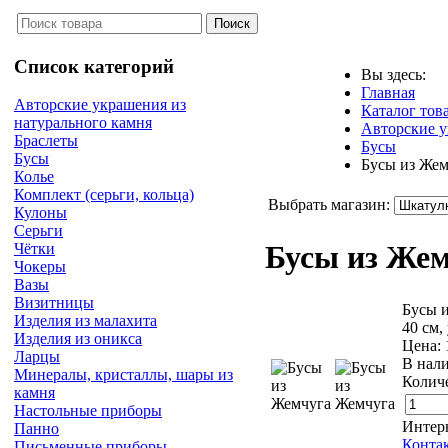
Список категорий
Вы здесь:
Главная
Авторские украшения из
Каталог тов
натурального камня
Авторские у
Браслеты
Бусы
Бусы
Бусы из Жем
Колье
Комплект (серьги, кольца)
Выбрать магазин:
Кулоны
Серьги
Бусы из Же
Чётки
Чокеры
Вазы
Визитницы
Бусы и
Изделия из малахита
40 см,
Изделия из оникса
Цена:
Ларцы
В нал
Минералы, кристаллы, шары из
Количе
камня
Настольные приборы
Интер
Панно
Конта
Письменные приборы