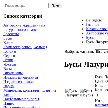
Список категорий
Вы здесь:
Главная
Авторские украшения из
Каталог това
натурального камня
Авторские у
Браслеты
Бусы
Бусы
Бусы Лазури
Колье
Комплект (серьги, кольца)
Кулоны
Выбрать магазин:
Серьги
Чётки
Бусы Лазур
Чокеры
Вазы
Визитницы
Бусы Ла
Изделия из малахита
Цена:
6
Изделия из оникса
В нали
Ларцы
Количес
Минералы, кристаллы, шары из
камня
Настольные приборы
Интерн
Панно
Контак
Письменные приборы