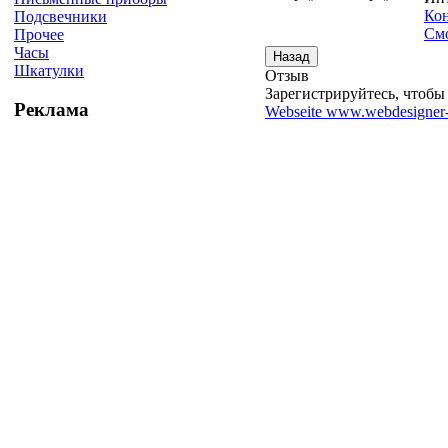
Кон
Подсвечники
Смо
Прочее
Часы
Шкатулки
Отзыв
Зарегистрируйтесь, чтобы 
Реклама
Webseite www.webdesigner-