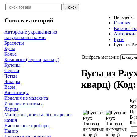
Вы здесь:
Список категорий
Главная
Каталог то
Авторские украшения из
Авторские
натурального камня
Бусы
Браслеты
Бусы из Ра
Бусы
Колье
Выбрать магазин:
Комплект (серьги, кольца)
Кулоны
Бусы из Рау
Серьги
Чётки
Чокеры
кварц)
(Код
Вазы
Визитницы
Изделия из малахита
Бус
Изделия из оникса
огр
Ларцы
Це
Минералы, кристаллы, шары из
В н
камня
Кол
Настольные приборы
Панно
Инт
Письменные приборы